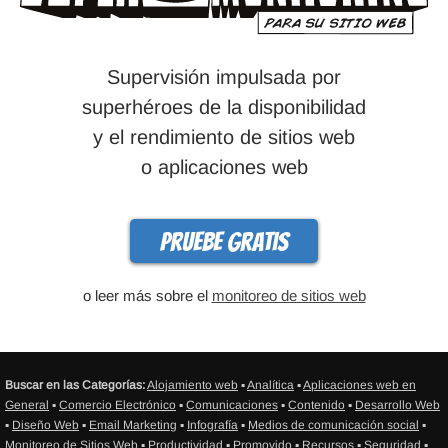
Supervisión impulsada por
superhéroes de la disponibilidad
y el rendimiento de sitios web
o aplicaciones web
Pruebe gratis
o leer más sobre el
monitoreo de sitios web
Buscar en las Categorías:
Alojamiento web
▪
Analítica
▪
Aplicaciones web en
General
▪
Comercio Electrónico
▪
Comunicaciones
▪
Contenido
▪
Desarrollo Web
▪
Diseño Web
▪
Email Marketing
▪
Infografía
▪
Medios de comunicación social
▪
Monitoreo de Sitios Web
▪
Productividad
▪
Promovido
▪
Recursos
▪
Seguridad
▪