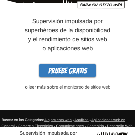
Supervisión impulsada por
superhéroes de la disponibilidad
y el rendimiento de sitios web
o aplicaciones web
Pruebe gratis
o leer más sobre el
monitoreo de sitios web
Buscar en las Categorías:
Alojamiento web
▪
Analítica
▪
Aplicaciones web en
General
▪
Comercio Electrónico
▪
Comunicaciones
▪
Contenido
▪
Desarrollo Web
▪
Diseño Web
▪
Email Marketing
▪
Infografía
▪
Medios de comunicación social
▪
Supervisión impulsada por