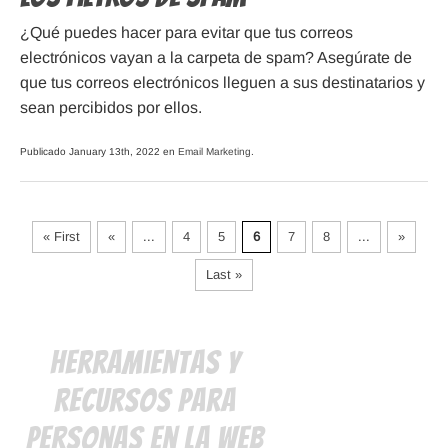
¿Qué puedes hacer para evitar que tus correos
electrónicos vayan a la carpeta de spam? Asegúrate de
que tus correos electrónicos lleguen a sus destinatarios y
sean percibidos por ellos.
Publicado January 13th, 2022 en
Email Marketing
.
« First
«
...
4
5
6
7
8
...
»
Last »
Herramientas y
Recursos para
Personas en la Web