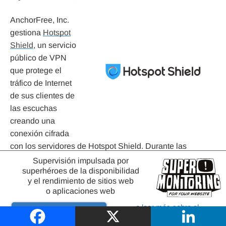
AnchorFree, Inc.
gestiona
Hotspot
Shield
, un servicio
público de VPN
que protege el
tráfico de Internet
de sus clientes de
las escuchas
creando una
conexión cifrada
con los servidores de Hotspot Shield. Durante las
protestas de la Primavera Árabe en Egipto, Túnez y Libia,
Supervisión impulsada por
superhéroes de la disponibilidad
Hotspot Shield se utilizó para eludir la censura del
y el rendimiento de sitios web
gobierno.
o aplicaciones web
Algunas características de Hotspot Shield son:
o leer más sobre el
Pruebe gratis
monitoreo de sitios